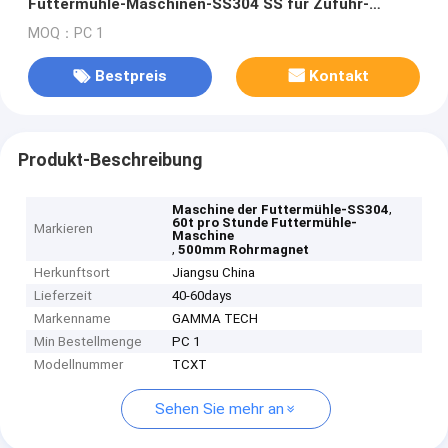
Futtermühle-Maschinen-SS304 SS für Zufuhr-
Produktion
MOQ：PC 1
Bestpreis
Kontakt
Produkt-Beschreibung
,
Maschine der Futtermühle-SS304
60t pro Stunde Futtermühle-
Markieren
Maschine
,
500mm Rohrmagnet
Herkunftsort
Jiangsu China
Lieferzeit
40-60days
Markenname
GAMMA TECH
Min Bestellmenge
PC 1
Modellnummer
TCXT
Sehen Sie mehr an