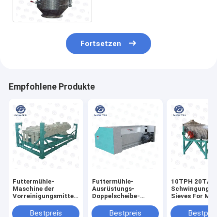
SS304 SS für Zufuhr-
Produktion
Fortsetzen
Empfohlene Produkte
Futtermühle-
Futtermühle-
10TPH 20T/H 
Maschine der
Ausrüstungs-
Schwingungs-F
Vorreinigungsmittel-
Doppelscheibe-
Sieves For Ma
Gerät-Futtermühle-
Zufuhr-Kugel
Zufuhr der
Maschinen-40TPH
Crumbler SSLG
Futtermühle-
Bestpreis
Bestpreis
Bestprei