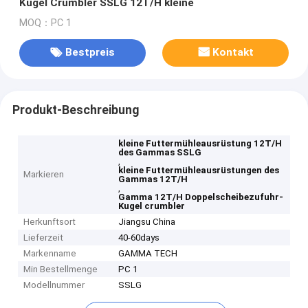
Kugel Crumbler SSLG 12T/H kleine
MOQ：PC 1
Bestpreis
Kontakt
Produkt-Beschreibung
kleine Futtermühleausrüstung 12T/H
des Gammas SSLG
,
kleine Futtermühleausrüstungen des
Markieren
Gammas 12T/H
,
Gamma 12T/H Doppelscheibezufuhr-
Kugel crumbler
Herkunftsort
Jiangsu China
Lieferzeit
40-60days
Markenname
GAMMA TECH
Min Bestellmenge
PC 1
Modellnummer
SSLG