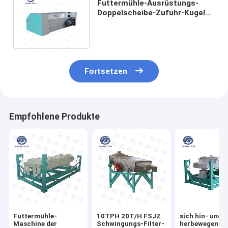
Futtermühle-Ausrüstungs-
Doppelscheibe-Zufuhr-Kugel
Crumbler SSLG 12T/H kleine
Fortsetzen
Empfohlene Produkte
Futtermühle-
10TPH 20T/H FSJZ
sich hin- und
Maschine der
Schwingungs-Filter-
herbewegende