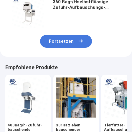
360 Bag-/Hselbstflüssige
Zufuhr-Aufbauschungs-
Ausrüstungs-automatische
verpackende Skala
Fortsetzen
Empfohlene Produkte
400Bag/h-Zufuhr-
301ss ziehen
Tierfutter-
bauschende
bauschender
Aufbauschung