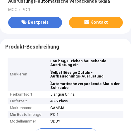
Ausrüstungs-automatische verpackende Skala
MOQ：PC 1
Bestpreis
Kontakt
Produkt-Beschreibung
360 bag/H ziehen bauschende
Ausrüstung ein
,
Selbstflüssige Zufuhr-
Markieren
Aufbauschungs-Ausrüstung
,
Automatische verpackende Skala der
Schraube
Herkunftsort
Jiangsu China
Lieferzeit
40-60days
Markenname
GAMMA
Min Bestellmenge
PC 1
Modellnummer
SDBY