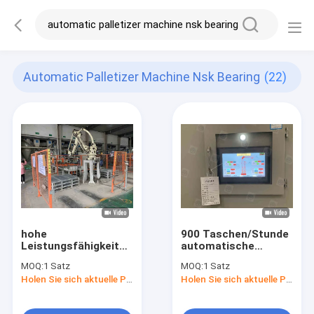
Automatic Palletizer Machine Nsk Bearing
(22)
hohe
900 Taschen/Stunde
Leistungsfähigkeit
automatische
900bags/Hour
Palletizer-Maschine
MOQ:
1 Satz
MOQ:
1 Satz
automatische
NSK, die
Holen Sie sich aktuelle Preis
Holen Sie sich aktuelle Preis
Palletizer-Maschine
Roboterpalettierungssy
NSK, die Roboter
trägt
Palletizer trägt