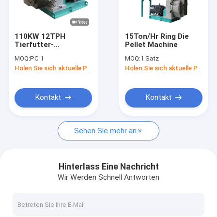
Kontakt
110KW 12TPH
15Ton/Hr Ring Die
Tierfutter-
Pellet Machine
Zufuhr-Maschinerie-Ersatzteile
Pelletisierer der
MOQ:
PC 1
MOQ:
1 Satz
Schaf-Zufuhr-Kugel-
Holen Sie sich aktuelle Preis
Holen Sie sich aktuelle Preis
Maschinen-SZLH420
Ring sterben Kugelmaschine
Tierfutterkugelmaschine
Kontakt
Kontakt
Geflügelzufuhr-Kugelmaschine
Sehen Sie mehr an
Geflügelzufuhrfertigungsstraße
Tierfutter-Mischer-Maschine
Hinterlass Eine Nachricht
Wir Werden Schnell Antworten
Korn-Becherwerk
Korn-Kettenförderer