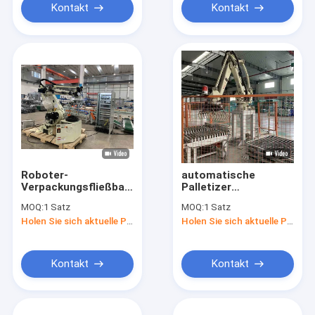
Kontakt
Kontakt
Roboter-
automatische
Verpackungsfließband
Palletizer
SMCs
Maschinen-
MOQ:
1 Satz
MOQ:
1 Satz
automatisches
Roboterpalettierungsaus
Holen Sie sich aktuelle Preis
Holen Sie sich aktuelle Preis
Palletizer
900bags/Hr für
Maschinen-
Futtermühle-
900bags/Hour 50HZ
Taschen
Kontakt
Kontakt