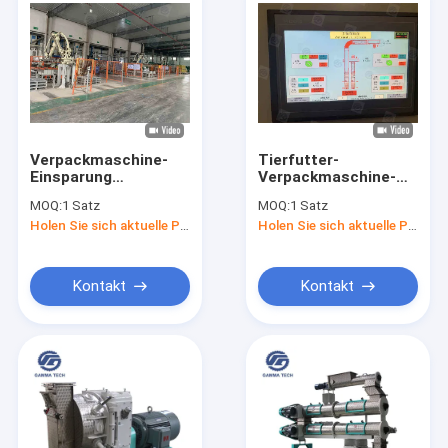
Verpackmaschine-
Tierfutter-
Einsparung
Verpackmaschine-
automatisches
Kasten Palletizer-
MOQ:
1 Satz
MOQ:
1 Satz
Palletizer des
Futtermühle-
Holen Sie sich aktuelle Preis
Holen Sie sich aktuelle Preis
Tierfutter-
Arbeitskräfte NSK
800bags/Hour
Kontakt
Kontakt
Nach Hause
Produits
Über uns