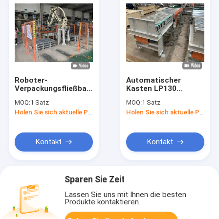
Roboter-
Automatischer
Verpackungsfließband
Kasten LP130
50kg/Bag
Palletizer-
MOQ:
1 Satz
MOQ:
1 Satz
automatisches
Maschinen-Roboter
Holen Sie sich aktuelle Preis
Holen Sie sich aktuelle Preis
Palletizer
NSK, der Zufuhr-
Maschinen-LP130 für
Verpackmaschine
bauschende
trägt
Ausrüstung
Kontakt
Kontakt
Sparen Sie Zeit
Lassen Sie uns mit Ihnen die besten
Produkte kontaktieren.