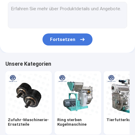
Ziehen Sie bauschende Ausrüstung ein
Automatische Palletizer-Maschine
ZufuhrHammermühle
Fortsetzen
Futtermühlemaschine
Zufuhr-Extruder-Maschine
Unsere Kategorien
Corn- Flakesfertigungsstraße
Produktionslinie für Fischfutter
Zufuhr Bulkers
Zufuhr-Maschinerie-
Ring sterben
Tierfutterkug
Ersatzteile
Kugelmaschine