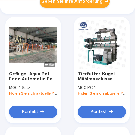
Geben Sie Ihre Anforderung
Geflügel-Aqua Pet
Tierfutter-Kugel-
Food Automatic Bag-
Mühlmaschinen-
Füllmaschine-Zufuhr-
Viehbestand-Zufuhr-
MOQ:
1 Satz
MOQ:
PC 1
Verpackungsfließband
Kugel 132KW
Holen Sie sich aktuelle Preis
Holen Sie sich aktuelle Preis
SZLH508
Kontakt
Kontakt