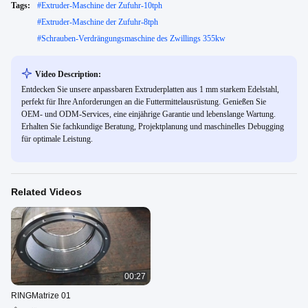
Tags:
#
Extruder-Maschine der Zufuhr-10tph
#
Extruder-Maschine der Zufuhr-8tph
#
Schrauben-Verdrängungsmaschine des Zwillings 355kw
Video Description:
Entdecken Sie unsere anpassbaren Extruderplatten aus 1 mm starkem Edelstahl,
perfekt für Ihre Anforderungen an die Futtermittelausrüstung. Genießen Sie
OEM- und ODM-Services, eine einjährige Garantie und lebenslange Wartung.
Erhalten Sie fachkundige Beratung, Projektplanung und maschinelles Debugging
für optimale Leistung.
Related Videos
00:27
RINGMatrize 01