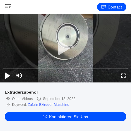
Contact
Extruderzubehör
Other Videos
September 13, 2022
Keyword:
Zufuhr-Extruder-Maschine
Kontaktieren Sie Uns