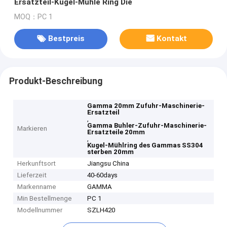
Ersatzteil-Kugel-Mühle Ring Die
MOQ：PC 1
Bestpreis
Kontakt
Produkt-Beschreibung
Gamma 20mm Zufuhr-Maschinerie-
Ersatzteil
,
Gamma Buhler-Zufuhr-Maschinerie-
Markieren
Ersatzteile 20mm
,
Kugel-Mühlring des Gammas SS304
sterben 20mm
Herkunftsort
Jiangsu China
Lieferzeit
40-60days
Markenname
GAMMA
Min Bestellmenge
PC 1
Modellnummer
SZLH420