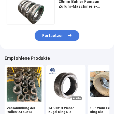
20mm Buhler Famsun
Zufuhr-Maschinerie-
Ersatzteil-Kugel-Mühle
Ring Die
Fortsetzen
Empfohlene Produkte
Versammlung der
X46CR13 ziehen
1 - 12mm Edel
Rollen-X46Cr13
Kugel Ring Die
Ring Die